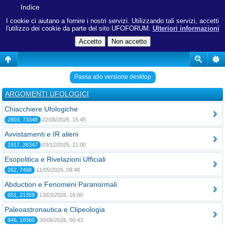
Indice
I cookie ci aiutano a fornire i nostri servizi. Utilizzando tali servizi, accetti
l'utilizzo dei cookie da parte del sito UFOFORUM.
Ulteriori informazioni
Passa allo versione desktop
ARGOMENTI UFOLOGICI
Chiacchiere Ufologiche
2803, 73348
22/06/2026, 15:45
Avvistamenti e IR alieni
1917, 26347
03/12/2025, 11:00
Esopolitica e Rivelazioni Ufficiali
262, 7498
11/05/2026, 09:48
Abduction e Fenomeni Paranormali
651, 21359
13/03/2026, 16:00
Paleoastronautica e Clipeologia
846, 18360
30/06/2026, 00:43