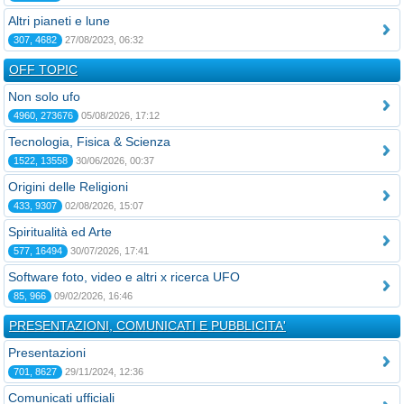
Altri pianeti e lune
307, 4682
27/08/2023, 06:32
OFF TOPIC
Non solo ufo
4960, 273676
05/08/2026, 17:12
Tecnologia, Fisica & Scienza
1522, 13558
30/06/2026, 00:37
Origini delle Religioni
433, 9307
02/08/2026, 15:07
Spiritualità ed Arte
577, 16494
30/07/2026, 17:41
Software foto, video e altri x ricerca UFO
85, 966
09/02/2026, 16:46
PRESENTAZIONI, COMUNICATI E PUBBLICITA'
Presentazioni
701, 8627
29/11/2024, 12:36
Comunicati ufficiali