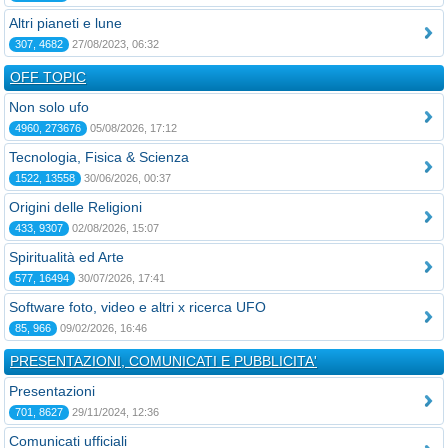
Altri pianeti e lune
307, 4682
27/08/2023, 06:32
OFF TOPIC
Non solo ufo
4960, 273676
05/08/2026, 17:12
Tecnologia, Fisica & Scienza
1522, 13558
30/06/2026, 00:37
Origini delle Religioni
433, 9307
02/08/2026, 15:07
Spiritualità ed Arte
577, 16494
30/07/2026, 17:41
Software foto, video e altri x ricerca UFO
85, 966
09/02/2026, 16:46
PRESENTAZIONI, COMUNICATI E PUBBLICITA'
Presentazioni
701, 8627
29/11/2024, 12:36
Comunicati ufficiali