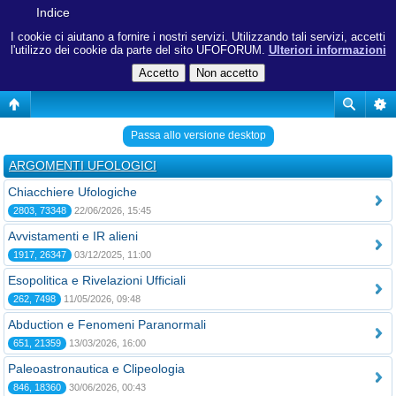
Indice
I cookie ci aiutano a fornire i nostri servizi. Utilizzando tali servizi, accetti
l'utilizzo dei cookie da parte del sito UFOFORUM.
Ulteriori informazioni
Passa allo versione desktop
ARGOMENTI UFOLOGICI
Chiacchiere Ufologiche
2803, 73348
22/06/2026, 15:45
Avvistamenti e IR alieni
1917, 26347
03/12/2025, 11:00
Esopolitica e Rivelazioni Ufficiali
262, 7498
11/05/2026, 09:48
Abduction e Fenomeni Paranormali
651, 21359
13/03/2026, 16:00
Paleoastronautica e Clipeologia
846, 18360
30/06/2026, 00:43