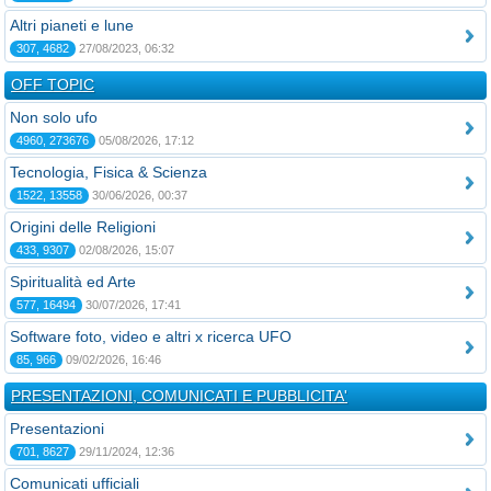
Altri pianeti e lune
307, 4682
27/08/2023, 06:32
OFF TOPIC
Non solo ufo
4960, 273676
05/08/2026, 17:12
Tecnologia, Fisica & Scienza
1522, 13558
30/06/2026, 00:37
Origini delle Religioni
433, 9307
02/08/2026, 15:07
Spiritualità ed Arte
577, 16494
30/07/2026, 17:41
Software foto, video e altri x ricerca UFO
85, 966
09/02/2026, 16:46
PRESENTAZIONI, COMUNICATI E PUBBLICITA'
Presentazioni
701, 8627
29/11/2024, 12:36
Comunicati ufficiali