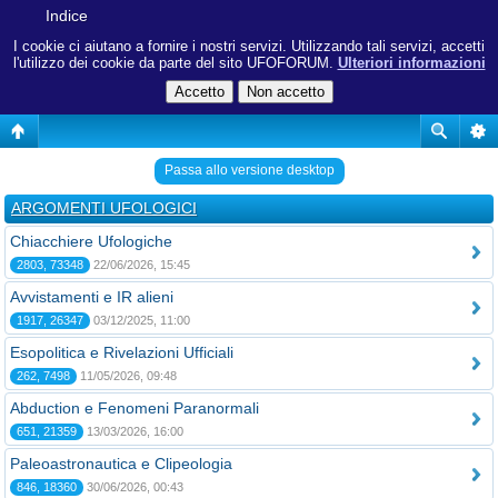
Indice
I cookie ci aiutano a fornire i nostri servizi. Utilizzando tali servizi, accetti
l'utilizzo dei cookie da parte del sito UFOFORUM.
Ulteriori informazioni
Passa allo versione desktop
ARGOMENTI UFOLOGICI
Chiacchiere Ufologiche
2803, 73348
22/06/2026, 15:45
Avvistamenti e IR alieni
1917, 26347
03/12/2025, 11:00
Esopolitica e Rivelazioni Ufficiali
262, 7498
11/05/2026, 09:48
Abduction e Fenomeni Paranormali
651, 21359
13/03/2026, 16:00
Paleoastronautica e Clipeologia
846, 18360
30/06/2026, 00:43