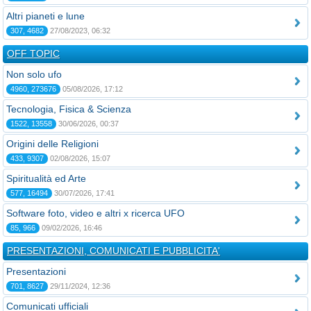
Altri pianeti e lune
307, 4682
27/08/2023, 06:32
OFF TOPIC
Non solo ufo
4960, 273676
05/08/2026, 17:12
Tecnologia, Fisica & Scienza
1522, 13558
30/06/2026, 00:37
Origini delle Religioni
433, 9307
02/08/2026, 15:07
Spiritualità ed Arte
577, 16494
30/07/2026, 17:41
Software foto, video e altri x ricerca UFO
85, 966
09/02/2026, 16:46
PRESENTAZIONI, COMUNICATI E PUBBLICITA'
Presentazioni
701, 8627
29/11/2024, 12:36
Comunicati ufficiali