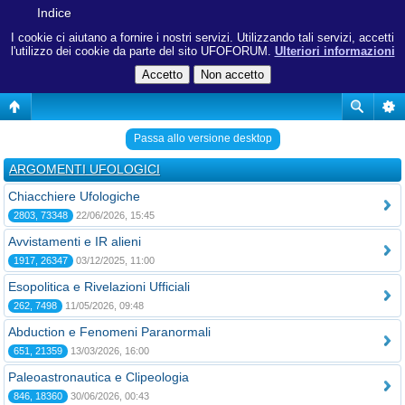
Indice
I cookie ci aiutano a fornire i nostri servizi. Utilizzando tali servizi, accetti
l'utilizzo dei cookie da parte del sito UFOFORUM.
Ulteriori informazioni
Passa allo versione desktop
ARGOMENTI UFOLOGICI
Chiacchiere Ufologiche
2803, 73348
22/06/2026, 15:45
Avvistamenti e IR alieni
1917, 26347
03/12/2025, 11:00
Esopolitica e Rivelazioni Ufficiali
262, 7498
11/05/2026, 09:48
Abduction e Fenomeni Paranormali
651, 21359
13/03/2026, 16:00
Paleoastronautica e Clipeologia
846, 18360
30/06/2026, 00:43