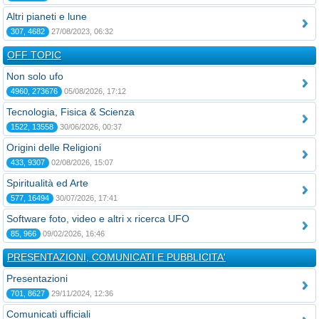
Altri pianeti e lune
307, 4682
27/08/2023, 06:32
OFF TOPIC
Non solo ufo
4960, 273676
05/08/2026, 17:12
Tecnologia, Fisica & Scienza
1522, 13558
30/06/2026, 00:37
Origini delle Religioni
433, 9307
02/08/2026, 15:07
Spiritualità ed Arte
577, 16494
30/07/2026, 17:41
Software foto, video e altri x ricerca UFO
85, 966
09/02/2026, 16:46
PRESENTAZIONI, COMUNICATI E PUBBLICITA'
Presentazioni
701, 8627
29/11/2024, 12:36
Comunicati ufficiali