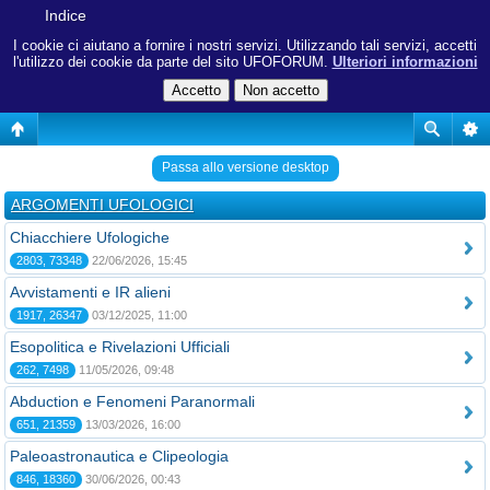
Indice
I cookie ci aiutano a fornire i nostri servizi. Utilizzando tali servizi, accetti
l'utilizzo dei cookie da parte del sito UFOFORUM.
Ulteriori informazioni
Passa allo versione desktop
ARGOMENTI UFOLOGICI
Chiacchiere Ufologiche
2803, 73348
22/06/2026, 15:45
Avvistamenti e IR alieni
1917, 26347
03/12/2025, 11:00
Esopolitica e Rivelazioni Ufficiali
262, 7498
11/05/2026, 09:48
Abduction e Fenomeni Paranormali
651, 21359
13/03/2026, 16:00
Paleoastronautica e Clipeologia
846, 18360
30/06/2026, 00:43