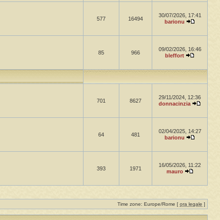
30/07/2026, 17:41
577
16494
barionu
09/02/2026, 16:46
85
966
bleffort
29/11/2024, 12:36
701
8627
donnacinzia
02/04/2025, 14:27
64
481
barionu
16/05/2026, 11:22
393
1971
mauro
Time zone: Europe/Rome [
ora legale
]