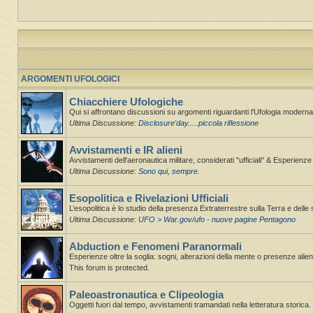
ARGOMENTI UFOLOGICI
Chiacchiere Ufologiche
Qui si affrontano discussioni su argomenti riguardanti l'Ufologia moderna,
Ultima Discussione:
Disclosure'day.....piccola riflessione
Avvistamenti e IR alieni
Avvistamenti dell'aeronautica militare, considerati "ufficiali" & Esperienz
Ultima Discussione:
Sono qui, sempre.
Esopolitica e Rivelazioni Ufficiali
L’esopolitica è lo studio della presenza Extraterrestre sulla Terra e delle 
Ultima Discussione:
UFO > War.gov/ufo - nuove pagine Pentagono
Abduction e Fenomeni Paranormali
Esperienze oltre la soglia: sogni, alterazioni della mente o presenze alie
This forum is protected.
Paleoastronautica e Clipeologia
Oggetti fuori dal tempo, avvistamenti tramandati nella letteratura storica.