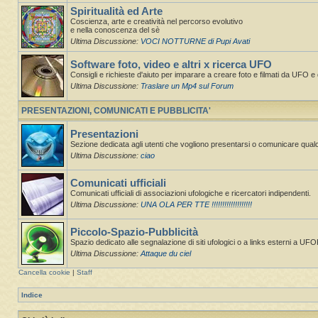
Spiritualità ed Arte
Coscienza, arte e creatività nel percorso evolutivo
e nella conoscenza del sè
Ultima Discussione:
VOCI NOTTURNE di Pupi Avati
Software foto, video e altri x ricerca UFO
Consigli e richieste d'aiuto per imparare a creare foto e filmati da UFO e d
Ultima Discussione:
Traslare un Mp4 sul Forum
PRESENTAZIONI, COMUNICATI E PUBBLICITA'
Presentazioni
Sezione dedicata agli utenti che vogliono presentarsi o comunicare qual
Ultima Discussione:
ciao
Comunicati ufficiali
Comunicati ufficiali di associazioni ufologiche e ricercatori indipendenti.
Ultima Discussione:
UNA OLA PER TTE !!!!!!!!!!!!!!!!!!!
Piccolo-Spazio-Pubblicità
Spazio dedicato alle segnalazione di siti ufologici o a links esterni a UF
Ultima Discussione:
Attaque du ciel
Cancella cookie
|
Staff
Indice