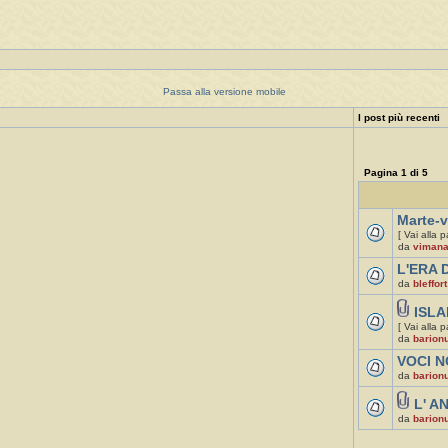
Passa alla versione mobile
I post più recenti
Pagina
1
di
5
Marte-v
[ Vai alla 
da
viman
L'ERA D
da
bleffort
ISLA
[ Vai alla 
da
barion
VOCI N
da
barion
L' A
da
barion