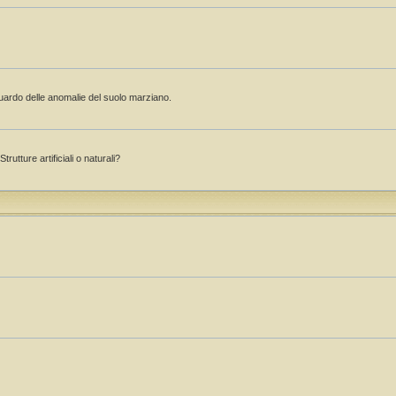
guardo delle anomalie del suolo marziano.
rutture artificiali o naturali?