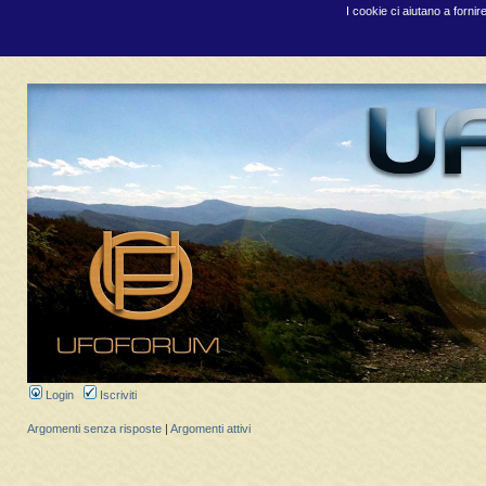
I cookie ci aiutano a fornir
Login
Iscriviti
Argomenti senza risposte
|
Argomenti attivi