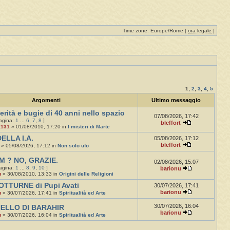
Time zone: Europe/Rome [
ora legale
]
1
,
2
,
3
,
4
,
5
Argomenti
Ultimo messaggio
erità e bugie di 40 anni nello spazio
07/08/2026, 17:42
pagina:
1
...
6
,
7
,
8
]
bleffort
a131
» 01/08/2010, 17:20 in
I misteri di Marte
ELLA I.A.
05/08/2026, 17:12
bleffort
» 05/08/2026, 17:12 in
Non solo ufo
M ? NO, GRAZIE.
02/08/2026, 15:07
pagina:
1
...
8
,
9
,
10
]
barionu
u
» 30/08/2010, 13:33 in
Origini delle Religioni
OTTURNE di Pupi Avati
30/07/2026, 17:41
barionu
u
» 30/07/2026, 17:41 in
Spiritualità ed Arte
30/07/2026, 16:04
NELLO DI BARAHIR
barionu
u
» 30/07/2026, 16:04 in
Spiritualità ed Arte