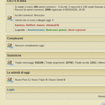
Chi c’è in linea
In totale ci sono
198
utenti connessi :: 0 iscritti, 2 nascosti e 196 ospiti (basato sug
Record di utenti connessi:
2998
registrato il 09/04/2026, 18:45
Iscritti connessi: Nessuno
Utenti che si sono collegati oggi: 4
barionu
,
bleffort
,
mauro
,
vimana131
Legenda ::
Amministratori
,
Moderatori globali
,
Utenti registrati
Compleanni
Nessun compleanno oggi
Statistiche
Totale messaggi:
542188
| Totale argomenti:
19748
| Totale iscritti:
2331
| Ultimo
Le attività di oggi
Nuovi Post
1
| Nuovi Topic
0
| Nuovi Utenti
0
Login
Nome 