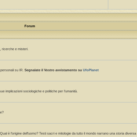
Forum
 ricerche e misteri.
e personali su IR.
Segnalate il Vostro avvistamento su
UfoPlanet
sue implicazioni sociologiche e politiche per l’umanità.
ne?
 Qual è l'origine dell'uomo? Testi sacri e mitologie da tutto il mondo narrano una storia divers