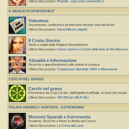
Ultima Discussione:
Piramidi , cosa sono veramente 2
IL MEGLIO DI UFOFORUM.IT
Videoteca
Documentari, conferenze ed interviste inerenti i temi del forum
Ultima Discussione:
David Wilcock playlist
Il Cristo Storico
Storia e origini delle Religioni Monoteistiche
Ultima Discussione:
il Gesù storico e il Cristo della fede di Vito Mancuso
Attualità e Informazione
Ricerche e approfondimenti sulle notizie di cronaca
Ultima Discussione:
Cospirazioni: Illuminati, NWO e Massoneria
CERCHI NEL GRANO
Cerchi nel grano
Il fenomeno dei Crop Circles, dall'Inghilterra all'Italia, al resto del mondo.
Ultima Discussione:
300.000 per MILK HILL
ITALIAN ANOMALY HUNTERS - ASTRONOMIA
Missioni Spaziali e Astronomia
Scoperte, Ricerche e News in diretta dal Cosmo
Ultima Discussione:
La Corsa alla Luna