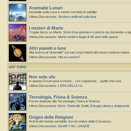
Anomalie Lunari
Anomalie sulla Luna e misteri correlati al satellite.
Ultima Discussione:
Strutture artificiali sulla luna
I misteri di Marte
Troppe facce su Marte. Scrivi il tuo pensiero e poni le tue domande a ri
Ultima Discussione:
Marte-verità e bugie di 40 anni nello spazio
Altri pianeti e lune
Alla ricerca di "anomalie" sui vari corpi celesti del nostro sistema solare. St
Ultima Discussione:
Vita su venere?
OFF TOPIC
Non solo ufo
In questo Forum puoi scrivere... con cognizione... quello che vuoi.
Ultima Discussione:
L'ERA DELLA I.A.
Tecnologia, Fisica & Scienza
Forum dedicato alla Teconologia, Fisica & Scienza
Ultima Discussione:
Etere, Particelle Sottili, Energia Libera e Antigravità.
Origini delle Religioni
Al di là del mondo sensibile: luci ed ombre della Coscienza
Ultima Discussione:
ISLAM ? NO, GRAZIE.