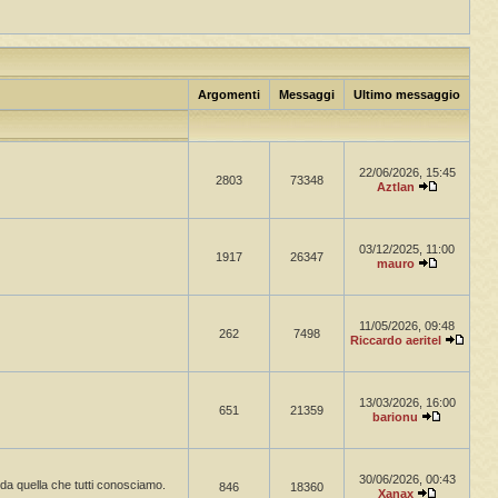
Argomenti
Messaggi
Ultimo messaggio
22/06/2026, 15:45
2803
73348
Aztlan
03/12/2025, 11:00
1917
26347
mauro
11/05/2026, 09:48
262
7498
Riccardo aeritel
13/03/2026, 16:00
651
21359
barionu
30/06/2026, 00:43
a da quella che tutti conosciamo.
846
18360
Xanax