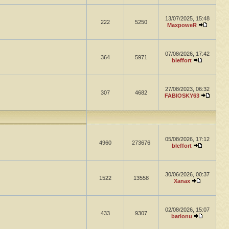
13/07/2025, 15:48
222
5250
MaxpoweR
07/08/2026, 17:42
364
5971
bleffort
27/08/2023, 06:32
307
4682
FABIOSKY63
05/08/2026, 17:12
4960
273676
bleffort
30/06/2026, 00:37
1522
13558
Xanax
02/08/2026, 15:07
433
9307
barionu