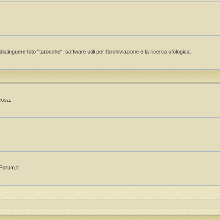
istinguere foto "tarocche", software utili per l'archiviazione e la ricerca ufologica.
cosa.
OForum.it