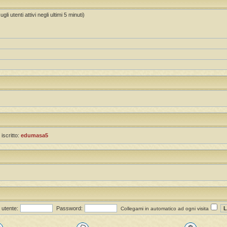
li utenti attivi negli ultimi 5 minuti)
 iscritto:
edumasa5
utente:
Password:
Collegami in automatico ad ogni visita