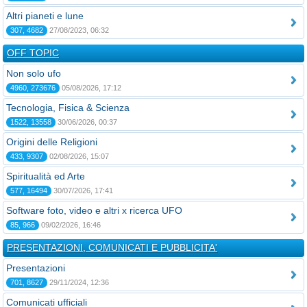
Altri pianeti e lune
307, 4682
27/08/2023, 06:32
OFF TOPIC
Non solo ufo
4960, 273676
05/08/2026, 17:12
Tecnologia, Fisica & Scienza
1522, 13558
30/06/2026, 00:37
Origini delle Religioni
433, 9307
02/08/2026, 15:07
Spiritualità ed Arte
577, 16494
30/07/2026, 17:41
Software foto, video e altri x ricerca UFO
85, 966
09/02/2026, 16:46
PRESENTAZIONI, COMUNICATI E PUBBLICITA'
Presentazioni
701, 8627
29/11/2024, 12:36
Comunicati ufficiali