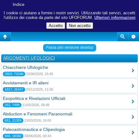
Indice
I cookie ci aiutano a fornire i nostri servizi. Utilizzando tali servizi, accetti
l'utilizzo dei cookie da parte del sito UFOFORUM.
Ulteriori informazioni
Passa allo versione desktop
ARGOMENTI UFOLOGICI
Chiacchiere Ufologiche
2803, 73348
22/06/2026, 15:45
Avvistamenti e IR alieni
1917, 26347
03/12/2025, 11:00
Esopolitica e Rivelazioni Ufficiali
262, 7498
11/05/2026, 09:48
Abduction e Fenomeni Paranormali
651, 21359
13/03/2026, 16:00
Paleoastronautica e Clipeologia
846, 18360
30/06/2026, 00:43