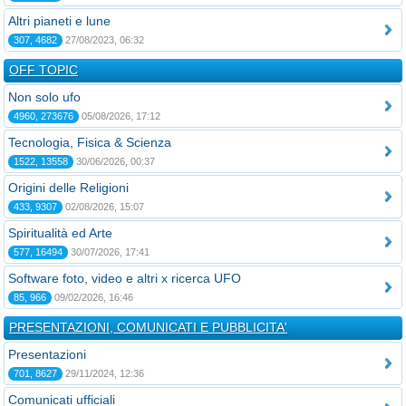
Altri pianeti e lune
307, 4682
27/08/2023, 06:32
OFF TOPIC
Non solo ufo
4960, 273676
05/08/2026, 17:12
Tecnologia, Fisica & Scienza
1522, 13558
30/06/2026, 00:37
Origini delle Religioni
433, 9307
02/08/2026, 15:07
Spiritualità ed Arte
577, 16494
30/07/2026, 17:41
Software foto, video e altri x ricerca UFO
85, 966
09/02/2026, 16:46
PRESENTAZIONI, COMUNICATI E PUBBLICITA'
Presentazioni
701, 8627
29/11/2024, 12:36
Comunicati ufficiali