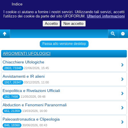
Indice
I cookie ci aiutano a fornire i nostri servizi. Utilizzando tali servizi, accetti
l'utilizzo dei cookie da parte del sito UFOFORUM.
Ulteriori informazioni
Passa allo versione desktop
ARGOMENTI UFOLOGICI
Chiacchiere Ufologiche
2803, 73348
22/06/2026, 15:45
Avvistamenti e IR alieni
1917, 26347
03/12/2025, 11:00
Esopolitica e Rivelazioni Ufficiali
262, 7498
11/05/2026, 09:48
Abduction e Fenomeni Paranormali
651, 21359
13/03/2026, 16:00
Paleoastronautica e Clipeologia
846, 18360
30/06/2026, 00:43