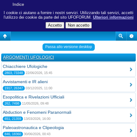
Indice
I cookie ci aiutano a fornire i nostri servizi. Utilizzando tali servizi, accetti
l'utilizzo dei cookie da parte del sito UFOFORUM.
Ulteriori informazioni
Passa allo versione desktop
ARGOMENTI UFOLOGICI
Chiacchiere Ufologiche
2803, 73348
22/06/2026, 15:45
Avvistamenti e IR alieni
1917, 26347
03/12/2025, 11:00
Esopolitica e Rivelazioni Ufficiali
262, 7498
11/05/2026, 09:48
Abduction e Fenomeni Paranormali
651, 21359
13/03/2026, 16:00
Paleoastronautica e Clipeologia
846, 18360
30/06/2026, 00:43