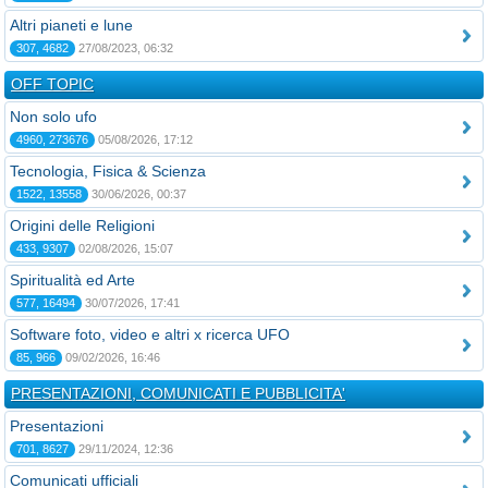
Altri pianeti e lune
307, 4682
27/08/2023, 06:32
OFF TOPIC
Non solo ufo
4960, 273676
05/08/2026, 17:12
Tecnologia, Fisica & Scienza
1522, 13558
30/06/2026, 00:37
Origini delle Religioni
433, 9307
02/08/2026, 15:07
Spiritualità ed Arte
577, 16494
30/07/2026, 17:41
Software foto, video e altri x ricerca UFO
85, 966
09/02/2026, 16:46
PRESENTAZIONI, COMUNICATI E PUBBLICITA'
Presentazioni
701, 8627
29/11/2024, 12:36
Comunicati ufficiali