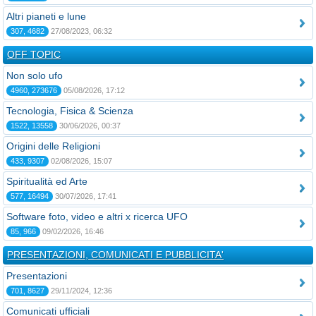
Altri pianeti e lune
307, 4682
27/08/2023, 06:32
OFF TOPIC
Non solo ufo
4960, 273676
05/08/2026, 17:12
Tecnologia, Fisica & Scienza
1522, 13558
30/06/2026, 00:37
Origini delle Religioni
433, 9307
02/08/2026, 15:07
Spiritualità ed Arte
577, 16494
30/07/2026, 17:41
Software foto, video e altri x ricerca UFO
85, 966
09/02/2026, 16:46
PRESENTAZIONI, COMUNICATI E PUBBLICITA'
Presentazioni
701, 8627
29/11/2024, 12:36
Comunicati ufficiali