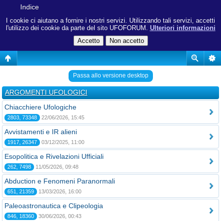
Indice
I cookie ci aiutano a fornire i nostri servizi. Utilizzando tali servizi, accetti
l'utilizzo dei cookie da parte del sito UFOFORUM.
Ulteriori informazioni
Passa allo versione desktop
ARGOMENTI UFOLOGICI
Chiacchiere Ufologiche
2803, 73348
22/06/2026, 15:45
Avvistamenti e IR alieni
1917, 26347
03/12/2025, 11:00
Esopolitica e Rivelazioni Ufficiali
262, 7498
11/05/2026, 09:48
Abduction e Fenomeni Paranormali
651, 21359
13/03/2026, 16:00
Paleoastronautica e Clipeologia
846, 18360
30/06/2026, 00:43