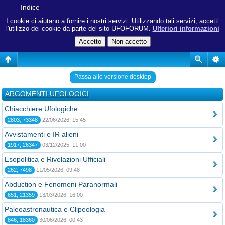
Indice
I cookie ci aiutano a fornire i nostri servizi. Utilizzando tali servizi, accetti
l'utilizzo dei cookie da parte del sito UFOFORUM.
Ulteriori informazioni
Passa allo versione desktop
ARGOMENTI UFOLOGICI
Chiacchiere Ufologiche
2803, 73348
22/06/2026, 15:45
Avvistamenti e IR alieni
1917, 26347
03/12/2025, 11:00
Esopolitica e Rivelazioni Ufficiali
262, 7498
11/05/2026, 09:48
Abduction e Fenomeni Paranormali
651, 21359
13/03/2026, 16:00
Paleoastronautica e Clipeologia
846, 18360
30/06/2026, 00:43