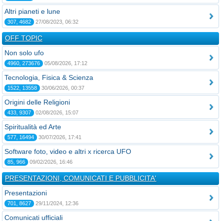
Altri pianeti e lune
307, 4682
27/08/2023, 06:32
OFF TOPIC
Non solo ufo
4960, 273676
05/08/2026, 17:12
Tecnologia, Fisica & Scienza
1522, 13558
30/06/2026, 00:37
Origini delle Religioni
433, 9307
02/08/2026, 15:07
Spiritualità ed Arte
577, 16494
30/07/2026, 17:41
Software foto, video e altri x ricerca UFO
85, 966
09/02/2026, 16:46
PRESENTAZIONI, COMUNICATI E PUBBLICITA'
Presentazioni
701, 8627
29/11/2024, 12:36
Comunicati ufficiali