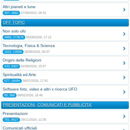
Altri pianeti e lune
307, 4682
27/08/2023, 06:32
OFF TOPIC
Non solo ufo
4960, 273676
05/08/2026, 17:12
Tecnologia, Fisica & Scienza
1522, 13558
30/06/2026, 00:37
Origini delle Religioni
433, 9307
02/08/2026, 15:07
Spiritualità ed Arte
577, 16494
30/07/2026, 17:41
Software foto, video e altri x ricerca UFO
85, 966
09/02/2026, 16:46
PRESENTAZIONI, COMUNICATI E PUBBLICITA'
Presentazioni
701, 8627
29/11/2024, 12:36
Comunicati ufficiali