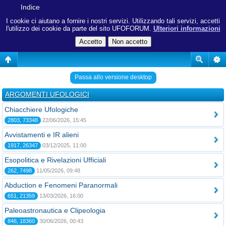
Indice
I cookie ci aiutano a fornire i nostri servizi. Utilizzando tali servizi, accetti
l'utilizzo dei cookie da parte del sito UFOFORUM.
Ulteriori informazioni
Passa allo versione desktop
ARGOMENTI UFOLOGICI
Chiacchiere Ufologiche
2803, 73348
22/06/2026, 15:45
Avvistamenti e IR alieni
1917, 26347
03/12/2025, 11:00
Esopolitica e Rivelazioni Ufficiali
262, 7498
11/05/2026, 09:48
Abduction e Fenomeni Paranormali
651, 21359
13/03/2026, 16:00
Paleoastronautica e Clipeologia
846, 18360
30/06/2026, 00:43