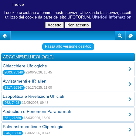
Indice
I cookie ci aiutano a fornire i nostri servizi. Utilizzando tali servizi, accetti
l'utilizzo dei cookie da parte del sito UFOFORUM.
Ulteriori informazioni
Passa allo versione desktop
ARGOMENTI UFOLOGICI
Chiacchiere Ufologiche
2803, 73348
22/06/2026, 15:45
Avvistamenti e IR alieni
1917, 26347
03/12/2025, 11:00
Esopolitica e Rivelazioni Ufficiali
262, 7498
11/05/2026, 09:48
Abduction e Fenomeni Paranormali
651, 21359
13/03/2026, 16:00
Paleoastronautica e Clipeologia
846, 18360
30/06/2026, 00:43