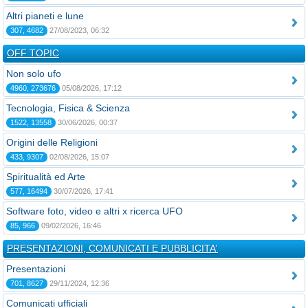
Altri pianeti e lune
307, 4682
27/08/2023, 06:32
OFF TOPIC
Non solo ufo
4960, 273676
05/08/2026, 17:12
Tecnologia, Fisica & Scienza
1522, 13558
30/06/2026, 00:37
Origini delle Religioni
433, 9307
02/08/2026, 15:07
Spiritualità ed Arte
577, 16494
30/07/2026, 17:41
Software foto, video e altri x ricerca UFO
85, 966
09/02/2026, 16:46
PRESENTAZIONI, COMUNICATI E PUBBLICITA'
Presentazioni
701, 8627
29/11/2024, 12:36
Comunicati ufficiali