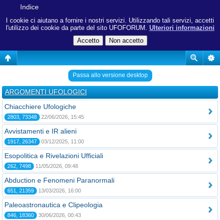
Indice
I cookie ci aiutano a fornire i nostri servizi. Utilizzando tali servizi, accetti
l'utilizzo dei cookie da parte del sito UFOFORUM.
Ulteriori informazioni
Passa allo versione desktop
ARGOMENTI UFOLOGICI
Chiacchiere Ufologiche
2803, 73348
22/06/2026, 15:45
Avvistamenti e IR alieni
1917, 26347
03/12/2025, 11:00
Esopolitica e Rivelazioni Ufficiali
262, 7498
11/05/2026, 09:48
Abduction e Fenomeni Paranormali
651, 21359
13/03/2026, 16:00
Paleoastronautica e Clipeologia
846, 18360
30/06/2026, 00:43