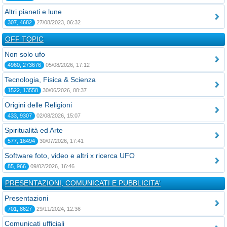
Altri pianeti e lune
307, 4682
27/08/2023, 06:32
OFF TOPIC
Non solo ufo
4960, 273676
05/08/2026, 17:12
Tecnologia, Fisica & Scienza
1522, 13558
30/06/2026, 00:37
Origini delle Religioni
433, 9307
02/08/2026, 15:07
Spiritualità ed Arte
577, 16494
30/07/2026, 17:41
Software foto, video e altri x ricerca UFO
85, 966
09/02/2026, 16:46
PRESENTAZIONI, COMUNICATI E PUBBLICITA'
Presentazioni
701, 8627
29/11/2024, 12:36
Comunicati ufficiali