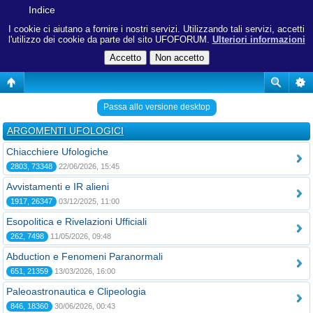
Indice
I cookie ci aiutano a fornire i nostri servizi. Utilizzando tali servizi, accetti
l'utilizzo dei cookie da parte del sito UFOFORUM.
Ulteriori informazioni
Passa allo versione desktop
ARGOMENTI UFOLOGICI
Chiacchiere Ufologiche
2803, 73348
22/06/2026, 15:45
Avvistamenti e IR alieni
1917, 26347
03/12/2025, 11:00
Esopolitica e Rivelazioni Ufficiali
262, 7498
11/05/2026, 09:48
Abduction e Fenomeni Paranormali
651, 21359
13/03/2026, 16:00
Paleoastronautica e Clipeologia
846, 18360
30/06/2026, 00:43