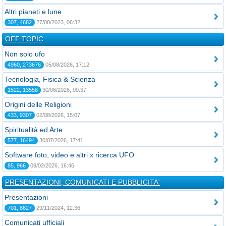
Altri pianeti e lune
307, 4682
27/08/2023, 06:32
OFF TOPIC
Non solo ufo
4960, 273676
05/08/2026, 17:12
Tecnologia, Fisica & Scienza
1522, 13558
30/06/2026, 00:37
Origini delle Religioni
433, 9307
02/08/2026, 15:07
Spiritualità ed Arte
577, 16494
30/07/2026, 17:41
Software foto, video e altri x ricerca UFO
85, 966
09/02/2026, 16:46
PRESENTAZIONI, COMUNICATI E PUBBLICITA'
Presentazioni
701, 8627
29/11/2024, 12:36
Comunicati ufficiali