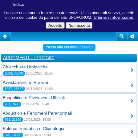
Indice
I cookie ci aiutano a fornire i nostri servizi. Utilizzando tali servizi, accetti
l'utilizzo dei cookie da parte del sito UFOFORUM.
Ulteriori informazioni
Passa allo versione desktop
ARGOMENTI UFOLOGICI
Chiacchiere Ufologiche
2803, 73348
22/06/2026, 15:45
Avvistamenti e IR alieni
1917, 26347
03/12/2025, 11:00
Esopolitica e Rivelazioni Ufficiali
262, 7498
11/05/2026, 09:48
Abduction e Fenomeni Paranormali
651, 21359
13/03/2026, 16:00
Paleoastronautica e Clipeologia
846, 18360
30/06/2026, 00:43