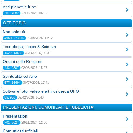
Altri pianeti e lune
307, 4682
27/08/2023, 06:32
OFF TOPIC
Non solo ufo
4960, 273676
05/08/2026, 17:12
Tecnologia, Fisica & Scienza
1522, 13558
30/06/2026, 00:37
Origini delle Religioni
433, 9307
02/08/2026, 15:07
Spiritualità ed Arte
577, 16494
30/07/2026, 17:41
Software foto, video e altri x ricerca UFO
85, 966
09/02/2026, 16:46
PRESENTAZIONI, COMUNICATI E PUBBLICITA'
Presentazioni
701, 8627
29/11/2024, 12:36
Comunicati ufficiali