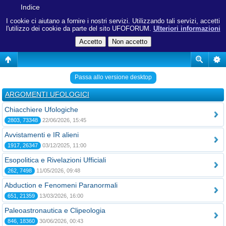
Indice
I cookie ci aiutano a fornire i nostri servizi. Utilizzando tali servizi, accetti
l'utilizzo dei cookie da parte del sito UFOFORUM.
Ulteriori informazioni
Passa allo versione desktop
ARGOMENTI UFOLOGICI
Chiacchiere Ufologiche
2803, 73348
22/06/2026, 15:45
Avvistamenti e IR alieni
1917, 26347
03/12/2025, 11:00
Esopolitica e Rivelazioni Ufficiali
262, 7498
11/05/2026, 09:48
Abduction e Fenomeni Paranormali
651, 21359
13/03/2026, 16:00
Paleoastronautica e Clipeologia
846, 18360
30/06/2026, 00:43