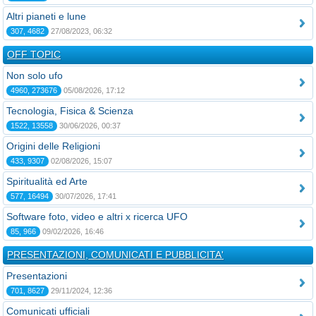
Altri pianeti e lune
307, 4682
27/08/2023, 06:32
OFF TOPIC
Non solo ufo
4960, 273676
05/08/2026, 17:12
Tecnologia, Fisica & Scienza
1522, 13558
30/06/2026, 00:37
Origini delle Religioni
433, 9307
02/08/2026, 15:07
Spiritualità ed Arte
577, 16494
30/07/2026, 17:41
Software foto, video e altri x ricerca UFO
85, 966
09/02/2026, 16:46
PRESENTAZIONI, COMUNICATI E PUBBLICITA'
Presentazioni
701, 8627
29/11/2024, 12:36
Comunicati ufficiali