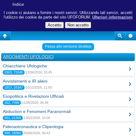
Indice
I cookie ci aiutano a fornire i nostri servizi. Utilizzando tali servizi, accetti
l'utilizzo dei cookie da parte del sito UFOFORUM.
Ulteriori informazioni
Passa allo versione desktop
ARGOMENTI UFOLOGICI
Chiacchiere Ufologiche
2803, 73348
22/06/2026, 15:45
Avvistamenti e IR alieni
1917, 26347
03/12/2025, 11:00
Esopolitica e Rivelazioni Ufficiali
262, 7498
11/05/2026, 09:48
Abduction e Fenomeni Paranormali
651, 21359
13/03/2026, 16:00
Paleoastronautica e Clipeologia
846, 18360
30/06/2026, 00:43