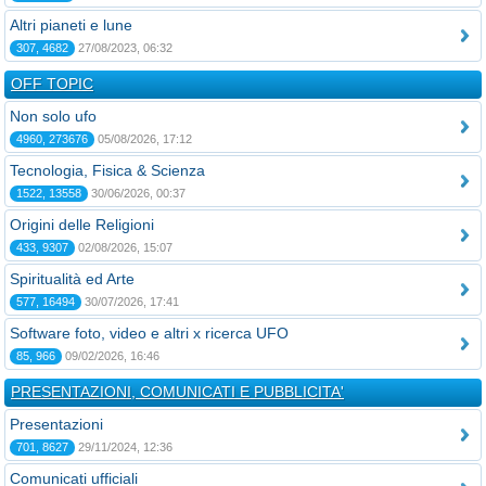
Altri pianeti e lune
307, 4682
27/08/2023, 06:32
OFF TOPIC
Non solo ufo
4960, 273676
05/08/2026, 17:12
Tecnologia, Fisica & Scienza
1522, 13558
30/06/2026, 00:37
Origini delle Religioni
433, 9307
02/08/2026, 15:07
Spiritualità ed Arte
577, 16494
30/07/2026, 17:41
Software foto, video e altri x ricerca UFO
85, 966
09/02/2026, 16:46
PRESENTAZIONI, COMUNICATI E PUBBLICITA'
Presentazioni
701, 8627
29/11/2024, 12:36
Comunicati ufficiali