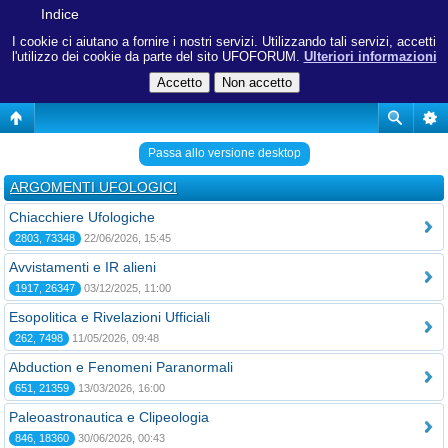
Indice
I cookie ci aiutano a fornire i nostri servizi. Utilizzando tali servizi, accetti
l'utilizzo dei cookie da parte del sito UFOFORUM.
Ulteriori informazioni
Passa allo versione desktop
ARGOMENTI UFOLOGICI
Chiacchiere Ufologiche
2803, 73348
22/06/2026, 15:45
Avvistamenti e IR alieni
1917, 26347
03/12/2025, 11:00
Esopolitica e Rivelazioni Ufficiali
262, 7498
11/05/2026, 09:48
Abduction e Fenomeni Paranormali
651, 21359
13/03/2026, 16:00
Paleoastronautica e Clipeologia
846, 18360
30/06/2026, 00:43