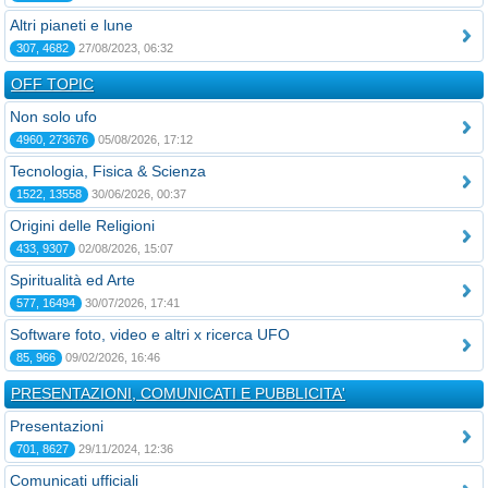
Altri pianeti e lune
307, 4682
27/08/2023, 06:32
OFF TOPIC
Non solo ufo
4960, 273676
05/08/2026, 17:12
Tecnologia, Fisica & Scienza
1522, 13558
30/06/2026, 00:37
Origini delle Religioni
433, 9307
02/08/2026, 15:07
Spiritualità ed Arte
577, 16494
30/07/2026, 17:41
Software foto, video e altri x ricerca UFO
85, 966
09/02/2026, 16:46
PRESENTAZIONI, COMUNICATI E PUBBLICITA'
Presentazioni
701, 8627
29/11/2024, 12:36
Comunicati ufficiali