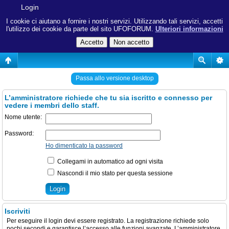
Login
I cookie ci aiutano a fornire i nostri servizi. Utilizzando tali servizi, accetti
l'utilizzo dei cookie da parte del sito UFOFORUM.
Ulteriori informazioni
Passa allo versione desktop
L’amministratore richiede che tu sia iscritto e connesso per
vedere i membri dello staff.
Nome utente:
Password:
Ho dimenticato la password
Collegami in automatico ad ogni visita
Nascondi il mio stato per questa sessione
Iscriviti
Per eseguire il login devi essere registrato. La registrazione richiede solo
pochi secondi e garantisce l’accesso alle funzioni avanzate. L’amministratore