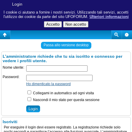
Login
I cookie ci aiutano a fornire i nostri servizi. Utilizzando tali servizi, accetti
l'utilizzo dei cookie da parte del sito UFOFORUM.
Ulteriori informazioni
Passa allo versione desktop
L’amministratore richiede che tu sia iscritto e connesso per
vedere i profili utente.
Nome utente:
Password:
Ho dimenticato la password
Collegami in automatico ad ogni visita
Nascondi il mio stato per questa sessione
Iscriviti
Per eseguire il login devi essere registrato. La registrazione richiede solo
pochi secondi e garantisce l’accesso alle funzioni avanzate. L’amministratore