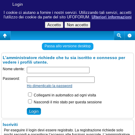
Login
I cookie ci aiutano a fornire i nostri servizi. Utilizzando tali servizi, accetti
l'utilizzo dei cookie da parte del sito UFOFORUM.
Ulteriori informazioni
Passa allo versione desktop
L’amministratore richiede che tu sia iscritto e connesso per
vedere i profili utente.
Nome utente:
Password:
Ho dimenticato la password
Collegami in automatico ad ogni visita
Nascondi il mio stato per questa sessione
Iscriviti
Per eseguire il login devi essere registrato. La registrazione richiede solo
pochi secondi e garantisce l’accesso alle funzioni avanzate. L’amministratore