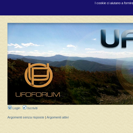
I cookie ci aiutano a fornir
Login
Iscriviti
Argomenti senza risposte
|
Argomenti attivi