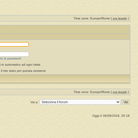
Time zone: Europe/Rome [
ora legale
]
to la password
 in automatico ad ogni visita
il mio stato per questa sessione
Time zone: Europe/Rome [
ora legale
]
Vai a:
Oggi è 06/08/2026, 05:18