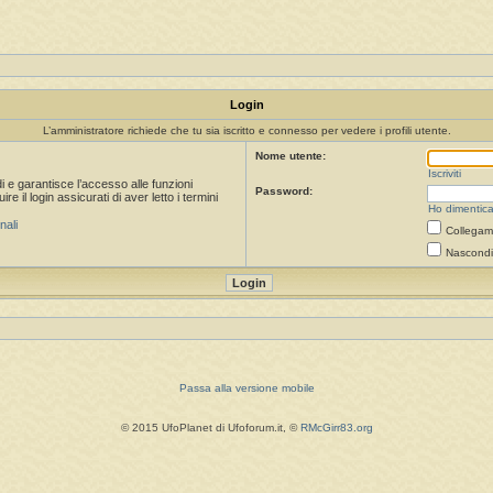
Login
L’amministratore richiede che tu sia iscritto e connesso per vedere i profili utente.
Nome utente:
Iscriviti
i e garantisce l’accesso alle funzioni
Password:
 il login assicurati di aver letto i termini
Ho dimentica
nali
Collegami
Nascondi 
Passa alla versione mobile
© 2015 UfoPlanet di Ufoforum.it, ©
RMcGirr83.org