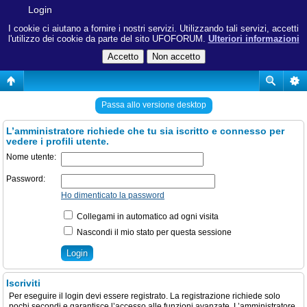
Login
I cookie ci aiutano a fornire i nostri servizi. Utilizzando tali servizi, accetti
l'utilizzo dei cookie da parte del sito UFOFORUM.
Ulteriori informazioni
Passa allo versione desktop
L’amministratore richiede che tu sia iscritto e connesso per
vedere i profili utente.
Nome utente:
Password:
Ho dimenticato la password
Collegami in automatico ad ogni visita
Nascondi il mio stato per questa sessione
Iscriviti
Per eseguire il login devi essere registrato. La registrazione richiede solo
pochi secondi e garantisce l’accesso alle funzioni avanzate. L’amministratore