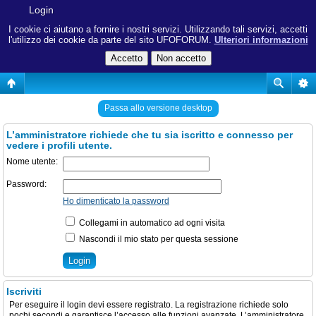
Login
I cookie ci aiutano a fornire i nostri servizi. Utilizzando tali servizi, accetti
l'utilizzo dei cookie da parte del sito UFOFORUM.
Ulteriori informazioni
Passa allo versione desktop
L’amministratore richiede che tu sia iscritto e connesso per
vedere i profili utente.
Nome utente:
Password:
Ho dimenticato la password
Collegami in automatico ad ogni visita
Nascondi il mio stato per questa sessione
Iscriviti
Per eseguire il login devi essere registrato. La registrazione richiede solo
pochi secondi e garantisce l’accesso alle funzioni avanzate. L’amministratore