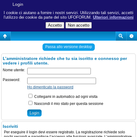
Login
I cookie ci aiutano a fornire i nostri servizi. Utilizzando tali servizi, accetti
l'utilizzo dei cookie da parte del sito UFOFORUM.
Ulteriori informazioni
Passa allo versione desktop
L’amministratore richiede che tu sia iscritto e connesso per
vedere i profili utente.
Nome utente:
Password:
Ho dimenticato la password
Collegami in automatico ad ogni visita
Nascondi il mio stato per questa sessione
Iscriviti
Per eseguire il login devi essere registrato. La registrazione richiede solo
pochi secondi e garantisce l’accesso alle funzioni avanzate. L’amministratore