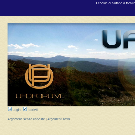
I cookie ci aiutano a fornir
Login
Iscriviti
Argomenti senza risposte
|
Argomenti attivi