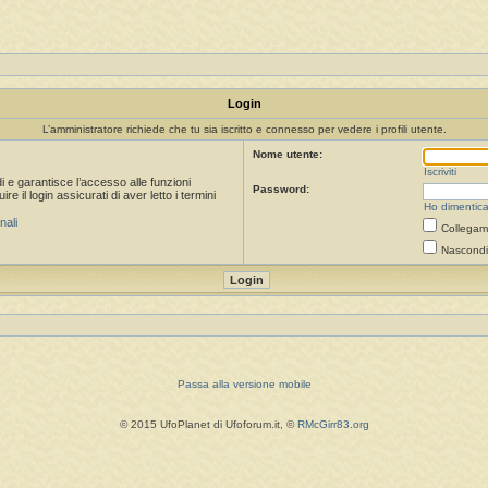
Login
L’amministratore richiede che tu sia iscritto e connesso per vedere i profili utente.
Nome utente:
Iscriviti
i e garantisce l’accesso alle funzioni
Password:
 il login assicurati di aver letto i termini
Ho dimentica
nali
Collegami
Nascondi 
Passa alla versione mobile
© 2015 UfoPlanet di Ufoforum.it, ©
RMcGirr83.org