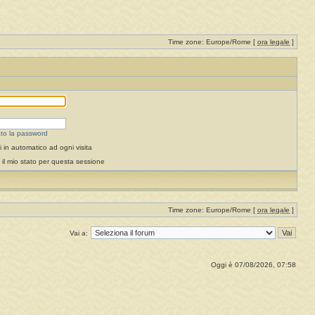
Time zone: Europe/Rome [
ora legale
]
to la password
 in automatico ad ogni visita
il mio stato per questa sessione
Time zone: Europe/Rome [
ora legale
]
Vai a:
Oggi è 07/08/2026, 07:58