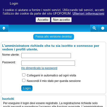
Login
I cookie ci aiutano a fornire i nostri servizi. Utilizzando tali servizi, accetti
l'utilizzo dei cookie da parte del sito UFOFORUM.
Ulteriori informazioni
Passa allo versione desktop
L’amministratore richiede che tu sia iscritto e connesso per
vedere i profili utente.
Nome utente:
Password:
Ho dimenticato la password
Collegami in automatico ad ogni visita
Nascondi il mio stato per questa sessione
Iscriviti
Per eseguire il login devi essere registrato. La registrazione richiede solo
pochi secondi e garantisce l’accesso alle funzioni avanzate. L’amministratore