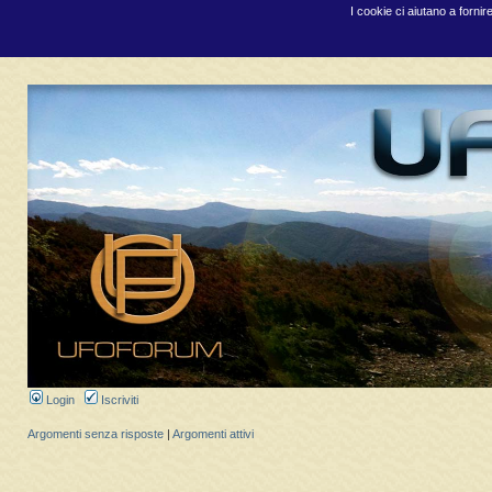
I cookie ci aiutano a fornir
Login
Iscriviti
Argomenti senza risposte
|
Argomenti attivi