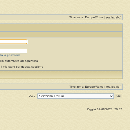
Time zone: Europe/Rome [
ora legale
]
to la password
 in automatico ad ogni visita
il mio stato per questa sessione
Time zone: Europe/Rome [
ora legale
]
Vai a:
Oggi è 07/08/2026, 20:37