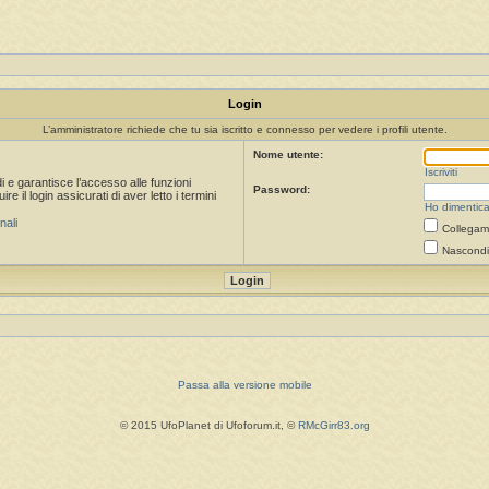
Login
L’amministratore richiede che tu sia iscritto e connesso per vedere i profili utente.
Nome utente:
Iscriviti
i e garantisce l’accesso alle funzioni
Password:
 il login assicurati di aver letto i termini
Ho dimentica
nali
Collegami
Nascondi 
Passa alla versione mobile
© 2015 UfoPlanet di Ufoforum.it, ©
RMcGirr83.org