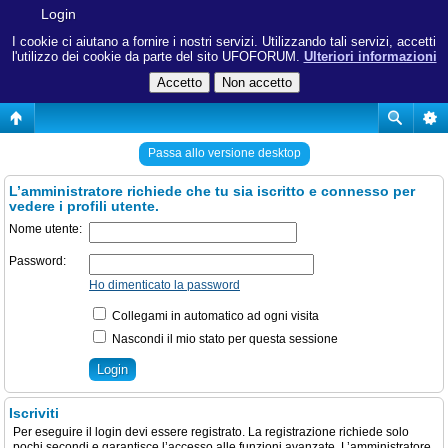
Login
I cookie ci aiutano a fornire i nostri servizi. Utilizzando tali servizi, accetti
l'utilizzo dei cookie da parte del sito UFOFORUM.
Ulteriori informazioni
Passa allo versione desktop
L’amministratore richiede che tu sia iscritto e connesso per
vedere i profili utente.
Nome utente:
Password:
Ho dimenticato la password
Collegami in automatico ad ogni visita
Nascondi il mio stato per questa sessione
Iscriviti
Per eseguire il login devi essere registrato. La registrazione richiede solo
pochi secondi e garantisce l’accesso alle funzioni avanzate. L’amministratore