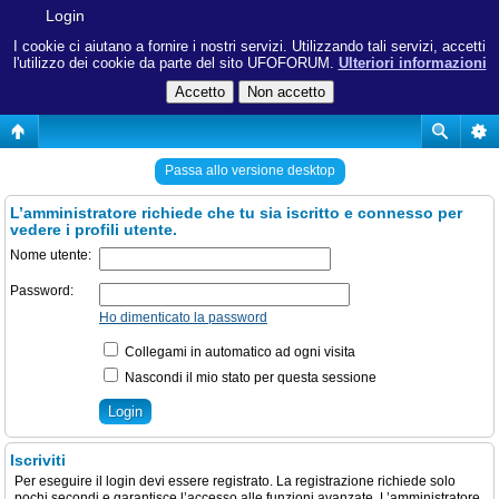
Login
I cookie ci aiutano a fornire i nostri servizi. Utilizzando tali servizi, accetti
l'utilizzo dei cookie da parte del sito UFOFORUM.
Ulteriori informazioni
Passa allo versione desktop
L’amministratore richiede che tu sia iscritto e connesso per
vedere i profili utente.
Nome utente:
Password:
Ho dimenticato la password
Collegami in automatico ad ogni visita
Nascondi il mio stato per questa sessione
Iscriviti
Per eseguire il login devi essere registrato. La registrazione richiede solo
pochi secondi e garantisce l’accesso alle funzioni avanzate. L’amministratore