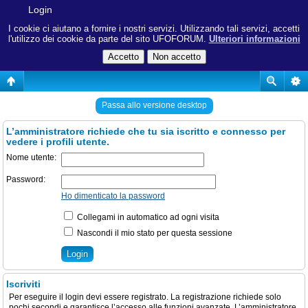
Login
I cookie ci aiutano a fornire i nostri servizi. Utilizzando tali servizi, accetti
l'utilizzo dei cookie da parte del sito UFOFORUM.
Ulteriori informazioni
Passa allo versione desktop
L’amministratore richiede che tu sia iscritto e connesso per
vedere i profili utente.
Nome utente:
Password:
Ho dimenticato la password
Collegami in automatico ad ogni visita
Nascondi il mio stato per questa sessione
Iscriviti
Per eseguire il login devi essere registrato. La registrazione richiede solo
pochi secondi e garantisce l’accesso alle funzioni avanzate. L’amministratore