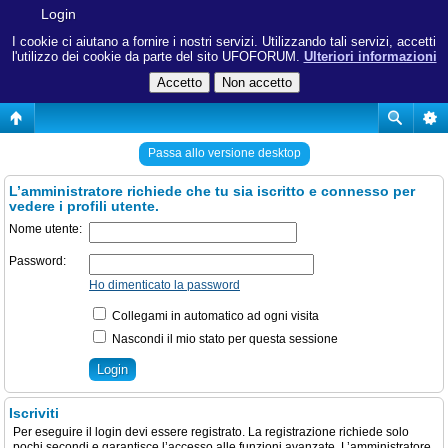
Login
I cookie ci aiutano a fornire i nostri servizi. Utilizzando tali servizi, accetti
l'utilizzo dei cookie da parte del sito UFOFORUM.
Ulteriori informazioni
Passa allo versione desktop
L’amministratore richiede che tu sia iscritto e connesso per
vedere i profili utente.
Nome utente:
Password:
Ho dimenticato la password
Collegami in automatico ad ogni visita
Nascondi il mio stato per questa sessione
Iscriviti
Per eseguire il login devi essere registrato. La registrazione richiede solo
pochi secondi e garantisce l’accesso alle funzioni avanzate. L’amministratore