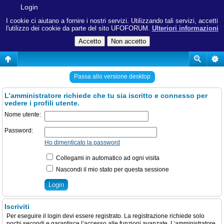
Login
I cookie ci aiutano a fornire i nostri servizi. Utilizzando tali servizi, accetti
l'utilizzo dei cookie da parte del sito UFOFORUM.
Ulteriori informazioni
Passa allo versione desktop
L’amministratore richiede che tu sia iscritto e connesso per
vedere i profili utente.
Nome utente:
Password:
Ho dimenticato la password
Collegami in automatico ad ogni visita
Nascondi il mio stato per questa sessione
Iscriviti
Per eseguire il login devi essere registrato. La registrazione richiede solo
pochi secondi e garantisce l’accesso alle funzioni avanzate. L’amministratore