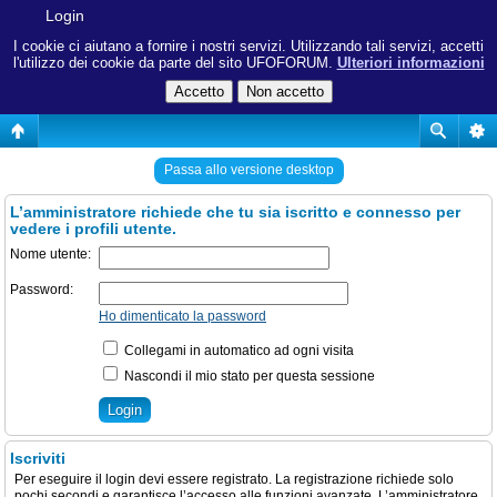
Login
I cookie ci aiutano a fornire i nostri servizi. Utilizzando tali servizi, accetti
l'utilizzo dei cookie da parte del sito UFOFORUM.
Ulteriori informazioni
Passa allo versione desktop
L’amministratore richiede che tu sia iscritto e connesso per
vedere i profili utente.
Nome utente:
Password:
Ho dimenticato la password
Collegami in automatico ad ogni visita
Nascondi il mio stato per questa sessione
Iscriviti
Per eseguire il login devi essere registrato. La registrazione richiede solo
pochi secondi e garantisce l’accesso alle funzioni avanzate. L’amministratore