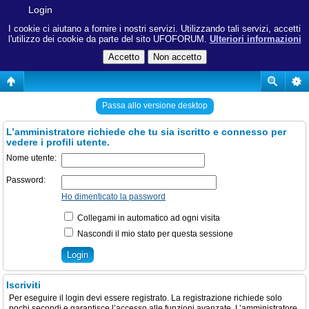
Login
I cookie ci aiutano a fornire i nostri servizi. Utilizzando tali servizi, accetti
l'utilizzo dei cookie da parte del sito UFOFORUM.
Ulteriori informazioni
Passa allo versione desktop
L’amministratore richiede che tu sia iscritto e connesso per
vedere i profili utente.
Nome utente:
Password:
Ho dimenticato la password
Collegami in automatico ad ogni visita
Nascondi il mio stato per questa sessione
Iscriviti
Per eseguire il login devi essere registrato. La registrazione richiede solo
pochi secondi e garantisce l’accesso alle funzioni avanzate. L’amministratore