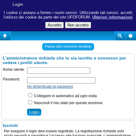
Login
I cookie ci aiutano a fornire i nostri servizi. Utilizzando tali servizi, accetti
l'utilizzo dei cookie da parte del sito UFOFORUM.
Ulteriori informazioni
Passa allo versione desktop
L’amministratore richiede che tu sia iscritto e connesso per
vedere i profili utente.
Nome utente:
Password:
Ho dimenticato la password
Collegami in automatico ad ogni visita
Nascondi il mio stato per questa sessione
Iscriviti
Per eseguire il login devi essere registrato. La registrazione richiede solo
pochi secondi e garantisce l’accesso alle funzioni avanzate. L’amministratore