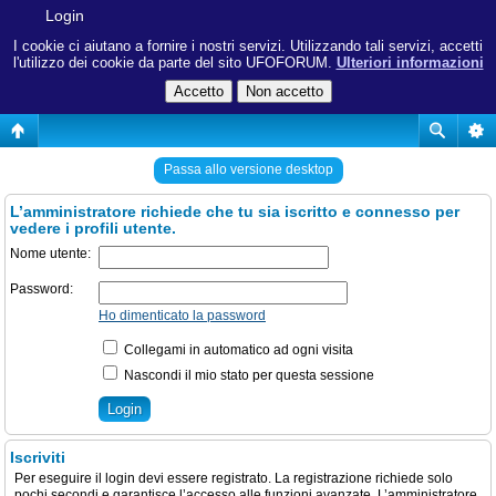
Login
I cookie ci aiutano a fornire i nostri servizi. Utilizzando tali servizi, accetti
l'utilizzo dei cookie da parte del sito UFOFORUM.
Ulteriori informazioni
Passa allo versione desktop
L’amministratore richiede che tu sia iscritto e connesso per
vedere i profili utente.
Nome utente:
Password:
Ho dimenticato la password
Collegami in automatico ad ogni visita
Nascondi il mio stato per questa sessione
Iscriviti
Per eseguire il login devi essere registrato. La registrazione richiede solo
pochi secondi e garantisce l’accesso alle funzioni avanzate. L’amministratore