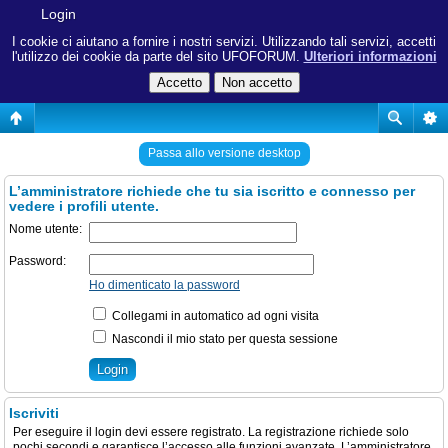
Login
I cookie ci aiutano a fornire i nostri servizi. Utilizzando tali servizi, accetti
l'utilizzo dei cookie da parte del sito UFOFORUM.
Ulteriori informazioni
Passa allo versione desktop
L’amministratore richiede che tu sia iscritto e connesso per
vedere i profili utente.
Nome utente:
Password:
Ho dimenticato la password
Collegami in automatico ad ogni visita
Nascondi il mio stato per questa sessione
Iscriviti
Per eseguire il login devi essere registrato. La registrazione richiede solo
pochi secondi e garantisce l’accesso alle funzioni avanzate. L’amministratore