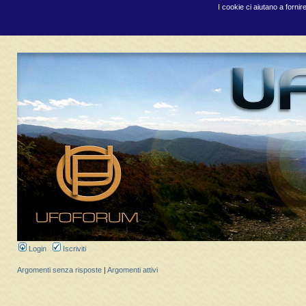
I cookie ci aiutano a fornir
Login
Iscriviti
Argomenti senza risposte
|
Argomenti attivi