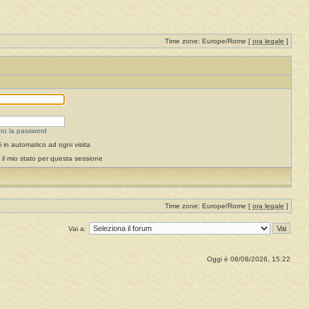
Time zone: Europe/Rome [
ora legale
]
to la password
 in automatico ad ogni visita
il mio stato per questa sessione
Time zone: Europe/Rome [
ora legale
]
Vai a:
Oggi è 08/08/2026, 15:22