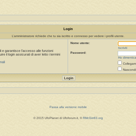
Login
L’amministratore richiede che tu sia iscritto e connesso per vedere i profili utente.
Nome utente:
Iscriviti
i e garantisce l’accesso alle funzioni
Password:
 il login assicurati di aver letto i termini
Ho dimentica
nali
Collegami
Nascondi 
Passa alla versione mobile
© 2015 UfoPlanet di Ufoforum.it, ©
RMcGirr83.org