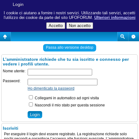
Login
I cookie ci aiutano a fornire i nostri servizi. Utilizzando tali servizi, accetti
l'utilizzo dei cookie da parte del sito UFOFORUM.
Ulteriori informazioni
Passa allo versione desktop
L’amministratore richiede che tu sia iscritto e connesso per
vedere i profili utente.
Nome utente:
Password:
Ho dimenticato la password
Collegami in automatico ad ogni visita
Nascondi il mio stato per questa sessione
Iscriviti
Per eseguire il login devi essere registrato. La registrazione richiede solo
pochi secondi e garantisce l’accesso alle funzioni avanzate. L’amministratore