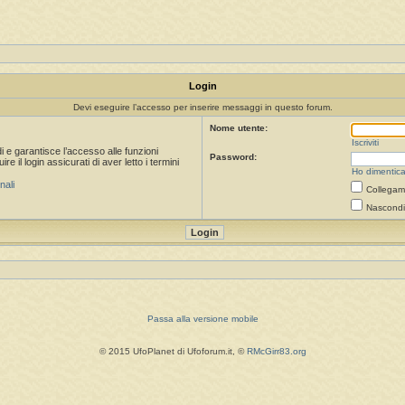
Login
Devi eseguire l’accesso per inserire messaggi in questo forum.
Nome utente:
Iscriviti
i e garantisce l’accesso alle funzioni
Password:
 il login assicurati di aver letto i termini
Ho dimentica
nali
Collegami
Nascondi 
Passa alla versione mobile
© 2015 UfoPlanet di Ufoforum.it, ©
RMcGirr83.org