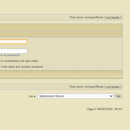
Time zone: Europe/Rome [
ora legale
]
to la password
 in automatico ad ogni visita
il mio stato per questa sessione
Time zone: Europe/Rome [
ora legale
]
Vai a:
Oggi è 08/08/2026, 09:44