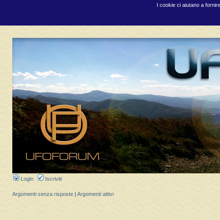
I cookie ci aiutano a fornir
Login
Iscriviti
Argomenti senza risposte
|
Argomenti attivi