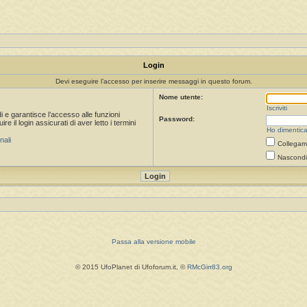
Login
Devi eseguire l’accesso per inserire messaggi in questo forum.
Nome utente:
Iscriviti
i e garantisce l’accesso alle funzioni
Password:
 il login assicurati di aver letto i termini
Ho dimentica
nali
Collegami
Nascondi 
Passa alla versione mobile
© 2015 UfoPlanet di Ufoforum.it, ©
RMcGirr83.org