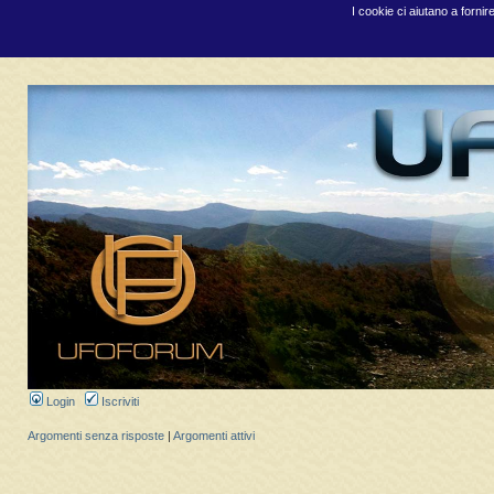
I cookie ci aiutano a fornir
Login
Iscriviti
Argomenti senza risposte
|
Argomenti attivi