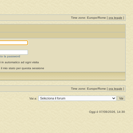
Time zone: Europe/Rome [
ora legale
]
to la password
 in automatico ad ogni visita
il mio stato per questa sessione
Time zone: Europe/Rome [
ora legale
]
Vai a:
Oggi è 07/08/2026, 14:30