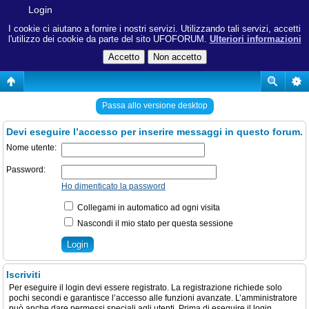
Login
I cookie ci aiutano a fornire i nostri servizi. Utilizzando tali servizi, accetti
l'utilizzo dei cookie da parte del sito UFOFORUM.
Ulteriori informazioni
Passa allo versione desktop
Devi eseguire l’accesso per inserire messaggi in questo forum.
Nome utente:
Password:
Ho dimenticato la password
Collegami in automatico ad ogni visita
Nascondi il mio stato per questa sessione
Iscriviti
Per eseguire il login devi essere registrato. La registrazione richiede solo
pochi secondi e garantisce l’accesso alle funzioni avanzate. L’amministratore
può anche dare permessi speciali agli utenti. Prima di eseguire il login