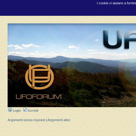
I cookie ci aiutano a fornir
Login
Iscriviti
Argomenti senza risposte
|
Argomenti attivi