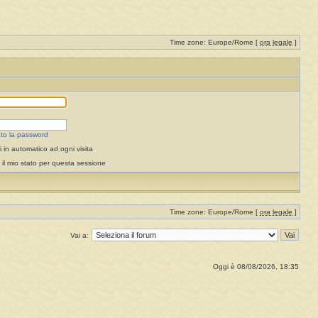
Time zone: Europe/Rome [
ora legale
]
to la password
 in automatico ad ogni visita
il mio stato per questa sessione
Time zone: Europe/Rome [
ora legale
]
Vai a:
Oggi è 08/08/2026, 18:35