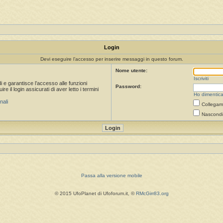
Login
Devi eseguire l’accesso per inserire messaggi in questo forum.
Nome utente:
Iscriviti
i e garantisce l’accesso alle funzioni
Password:
 il login assicurati di aver letto i termini
Ho dimentica
nali
Collegami
Nascondi 
Passa alla versione mobile
© 2015 UfoPlanet di Ufoforum.it, ©
RMcGirr83.org