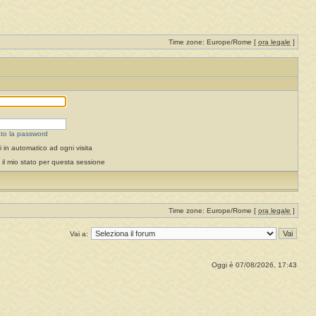
Time zone: Europe/Rome [
ora legale
]
to la password
 in automatico ad ogni visita
il mio stato per questa sessione
Time zone: Europe/Rome [
ora legale
]
Vai a:
Oggi è 07/08/2026, 17:43