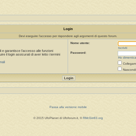
Login
Devi eseguire l’accesso per rispondere agli argomenti di questo forum.
Nome utente:
Iscriviti
i e garantisce l’accesso alle funzioni
Password:
 il login assicurati di aver letto i termini
Ho dimentica
nali
Collegami
Nascondi 
Passa alla versione mobile
© 2015 UfoPlanet di Ufoforum.it, ©
RMcGirr83.org