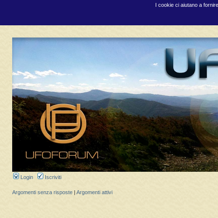
I cookie ci aiutano a fornir
Login
Iscriviti
Argomenti senza risposte
|
Argomenti attivi