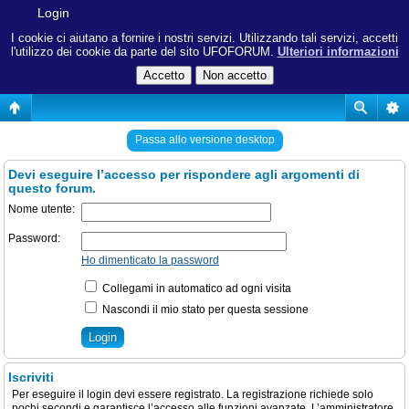
Login
I cookie ci aiutano a fornire i nostri servizi. Utilizzando tali servizi, accetti
l'utilizzo dei cookie da parte del sito UFOFORUM.
Ulteriori informazioni
Passa allo versione desktop
Devi eseguire l’accesso per rispondere agli argomenti di
questo forum.
Nome utente:
Password:
Ho dimenticato la password
Collegami in automatico ad ogni visita
Nascondi il mio stato per questa sessione
Iscriviti
Per eseguire il login devi essere registrato. La registrazione richiede solo
pochi secondi e garantisce l’accesso alle funzioni avanzate. L’amministratore