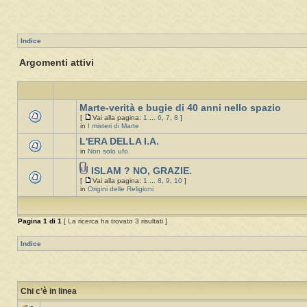
Indice
Argomenti attivi
Marte-verità e bugie di 40 anni nello spazio
[
Vai alla pagina:
1
...
6
,
7
,
8
]
in
I misteri di Marte
L'ERA DELLA I.A.
in
Non solo ufo
ISLAM ? NO, GRAZIE.
[
Vai alla pagina:
1
...
8
,
9
,
10
]
in
Origini delle Religioni
Pagina
1
di
1
[ La ricerca ha trovato 3 risultati ]
Indice
Chi c’è in linea