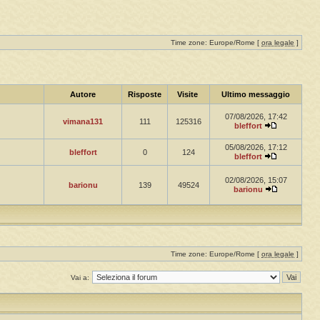
Time zone: Europe/Rome [
ora legale
]
Autore
Risposte
Visite
Ultimo messaggio
07/08/2026, 17:42
vimana131
111
125316
bleffort
05/08/2026, 17:12
bleffort
0
124
bleffort
02/08/2026, 15:07
barionu
139
49524
barionu
Time zone: Europe/Rome [
ora legale
]
Vai a: