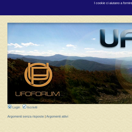
I cookie ci aiutano a fornir
Login
Iscriviti
Argomenti senza risposte
|
Argomenti attivi