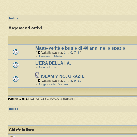
Indice
Argomenti attivi
Marte-verità e bugie di 40 anni nello spazio
[
Vai alla pagina:
1
...
6
,
7
,
8
]
in
I misteri di Marte
L'ERA DELLA I.A.
in
Non solo ufo
ISLAM ? NO, GRAZIE.
[
Vai alla pagina:
1
...
8
,
9
,
10
]
in
Origini delle Religioni
Pagina
1
di
1
[ La ricerca ha trovato 3 risultati ]
Indice
Chi c’è in linea