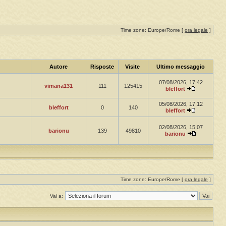
Time zone: Europe/Rome [
ora legale
]
Autore
Risposte
Visite
Ultimo messaggio
07/08/2026, 17:42
vimana131
111
125415
bleffort
05/08/2026, 17:12
bleffort
0
140
bleffort
02/08/2026, 15:07
barionu
139
49810
barionu
Time zone: Europe/Rome [
ora legale
]
Vai a: