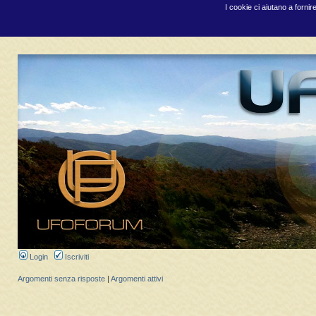
I cookie ci aiutano a fornir
Login
Iscriviti
Argomenti senza risposte
|
Argomenti attivi