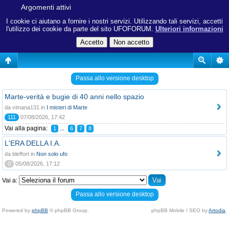
Argomenti attivi
I cookie ci aiutano a fornire i nostri servizi. Utilizzando tali servizi, accetti
l'utilizzo dei cookie da parte del sito UFOFORUM.
Ulteriori informazioni
Passa allo versione desktop
Marte-verità e bugie di 40 anni nello spazio
da vimana131 in
I misteri di Marte
111
07/08/2026, 17:42
Vai alla pagina:
...
1
6
7
8
L'ERA DELLA I.A.
da bleffort in
Non solo ufo
0
05/08/2026, 17:12
Vai a:
Passa allo versione desktop
Powered by
phpBB
© phpBB Group.
phpBB Mobile / SEO by
Artodia
.